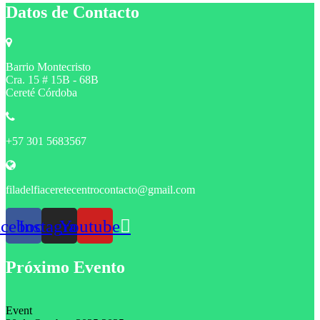
Datos de Contacto
Barrio Montecristo
Cra. 15 # 15B - 68B
Cereté Córdoba
+57 301 5683567
filadelfiaceretecentrocontacto@gmail.com
acebook
Instagram
Youtube
Próximo Evento
Event